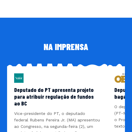
NA IMPRENSA
Deputado do PT apresenta projeto
Deputad
para atribuir regulação de fundos
bagage
ao BC
O deputa
(PT-MA) 
Vice-presidente do PT, o deputado
o Projet
federal Rubens Pereira Jr. (MA) apresentou
texto pr
ao Congresso, na segunda-feira (2), um