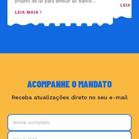
tarifa ou
projeto de lei para atribuir ao Banco
LEIA MA
de baga
Central (BC) a fiscalização dos fundos de
LEIA MAIS
no territ
investimento, proposta defendida pelo
governo Lula.
ACOMPANHE O MANDATO
Receba atualizações direto no seu e-mail