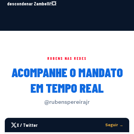
descondenar Zambelli!💥
RUBENS NAS REDES
ACOMPANHE O MANDATO
EM TEMPO REAL
@rubenspereirajr
X / Twitter
Seguir →